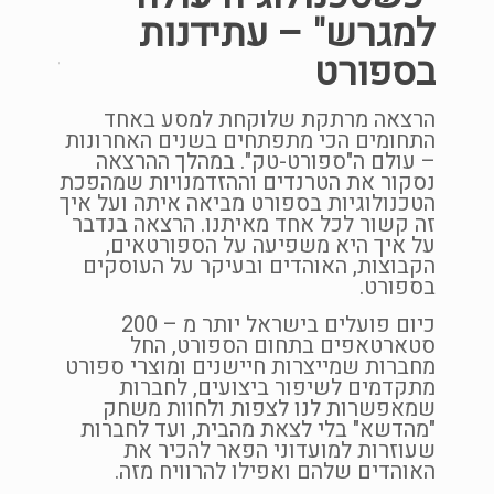
ם
למגרש" – עתידנות
הכלים 
תקף
בספורט
להיות י
 את
י
רקע
ימה
הרצאה מרתקת שלוקחת למסע באחד
התחומים הכי מתפתחים בשנים האחרונות
ה"עולם
כיצד
– עולם ה"ספורט-טק". במהלך ההרצאה
לטכנול
נסקור את הטרנדים וההזדמנויות שמהפכת
ומיומנו
הנכות
הטכנולוגיות בספורט מביאה איתה ועל איך
ועובדי
זה קשור לכל אחד מאיתנו. הרצאה בנדבר
המסורת
על איך היא משפיעה על הספורטאים,
אלטרנט
אחד
הקבוצות, האוהדים ובעיקר על העוסקים
יעילים 
 ד"ר
בספורט.
ולבלוט 
ל
לעצמם 
אות
כיום פועלים בישראל יותר מ – 200
החיים ה
ל
סטארטאפים בתחום הספורט, החל
מחברות שמייצרות חיישנים ומוצרי ספורט
תיאור 
שים
מתקדמים לשיפור ביצועים, לחברות
צעות
בהרצאה
שמאפשרות לנו לצפות ולחוות משחק
סגות
והאתגר
"מהדשא" בלי לצאת מהבית, ועד לחברות
נסקור 
שעוזרות למועדוני הפאר להכיר את
ת
שלנו, 
האוהדים שלהם ואפילו להרוויח מזה.
ולכלכל