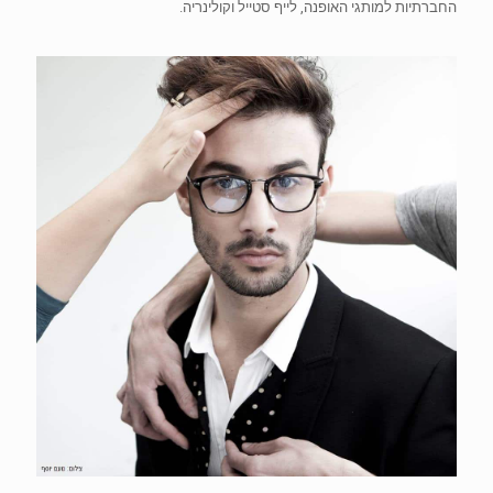
החברתיות למותגי האופנה, לייף סטייל וקולינריה.