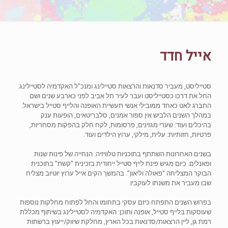
אייל חדד
סטייליסט, מעביר סדנאות והרצאות סטיילינג ומנכ"ל האקדמיה לסטיילינג.
החל את דרכו כסטייליסט ועבר לעיר תל אביב לפני כארבע שנים ושם
התברג לאט כאחד ממובילי אנשי תעשיית האופנה והלייף סטייל בישראל.
במהלך השנים הלביש אין ספור אמנים, סלבריטאים, הופעות ענק
בהיכלים ועוד: שערי מגזינים, פרסומות, לקח חלק בהפקות מסחריות,
פרטיות, חזותיות: עלית, מילקי, ערוץ הילדים ועוד.
בשנים האחרונות השתתף בתוכניות טלוויזיה: הנחייה של פינות שנות
ופאנלים. כיום מגיש פינת לייף סטייל ייחודית בזכינית "קשת" בתוכנית
הבוקר המצליחה "פאולה וליאון". בהמשך הקים אייל ערוץ יוטיוב מצליח
שבו מעביר את משנתו לעוקביו.
בפרוש השנים התפתח כיזם עסקי בתחומו והחל לפתוח מחלקות נוספות
שעוסקות בלייף סטייל, אופנה ותוכן: האקדמיה לסטיילינג בשיתוף מכללת
רמת גן, ליין הרצאות/סדנאות בכל הארץ, מחלקת שיווק/ייעוץ ברשתות