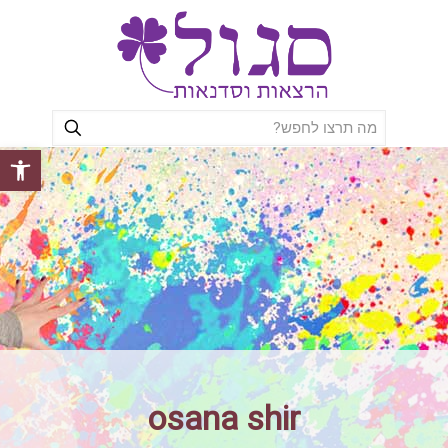
פתח סרגל
osana shir