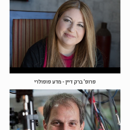
פרופ' ברק דיין - מדע פופולרי