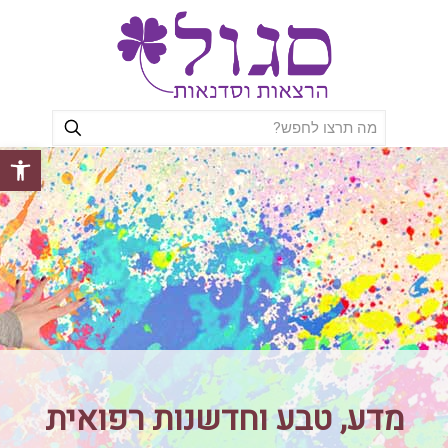
פתח סרגל
מדע, טבע וחדשנות רפואית