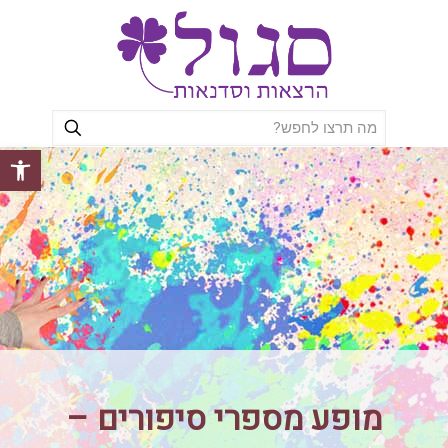
פתח סרגל
מופע מספרי סיפורים –