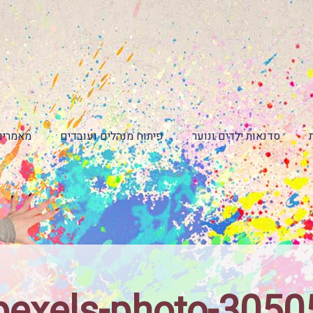
סדנאות ילדים ונוער
פיתוח מנהלים ועובדים
מאמרים
pexels-photo-3050