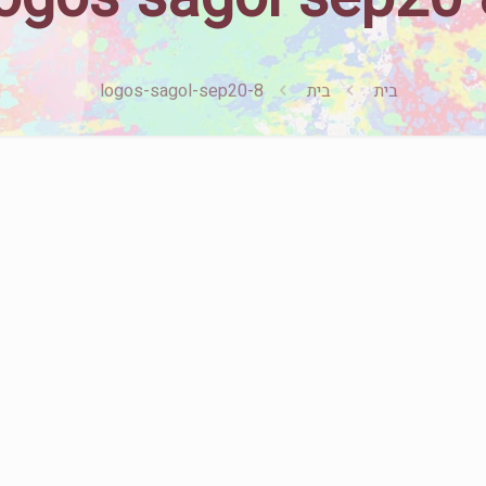
בית
בית
logos-sagol-sep20-8