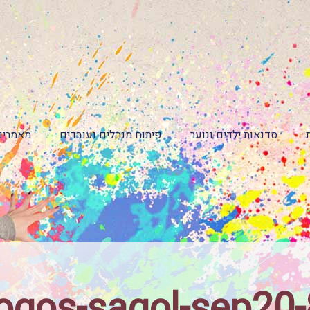
סדנאות ילדים ונוער
פיתוח מנהלים ועובדים
מאמרים
logos-sagol-sep20-