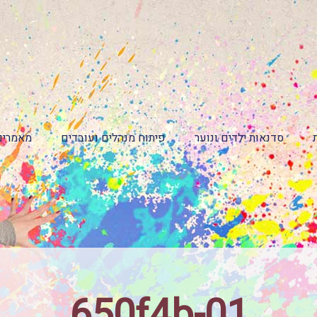
סדנאות ילדים ונוער
פיתוח מנהלים ועובדים
מאמרים
650f4b-01