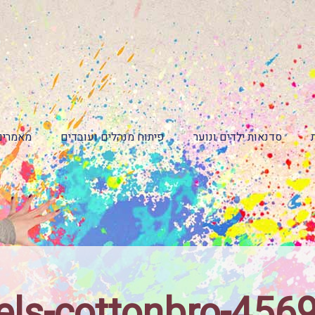
סדנאות ילדים ונוער
פיתוח מנהלים ועובדים
מאמרים
els-cottonbro-456