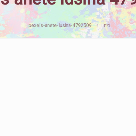
בית
pexels-anete-lusina-4792509