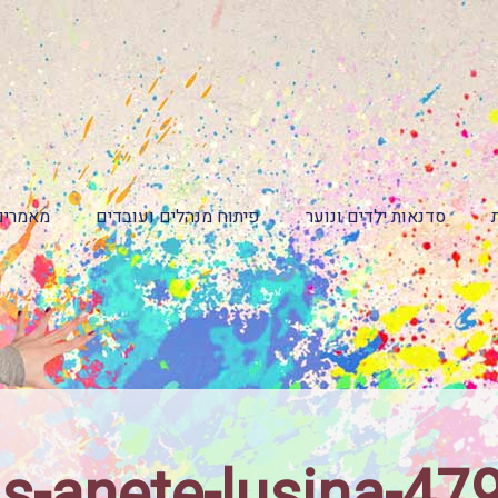
סדנאות ילדים ונוער
פיתוח מנהלים ועובדים
מאמרים
ls-anete-lusina-47