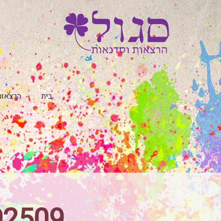
בית
הרצאות
92509