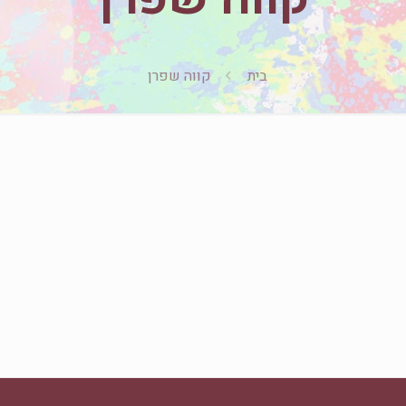
בית
קווה שפרן