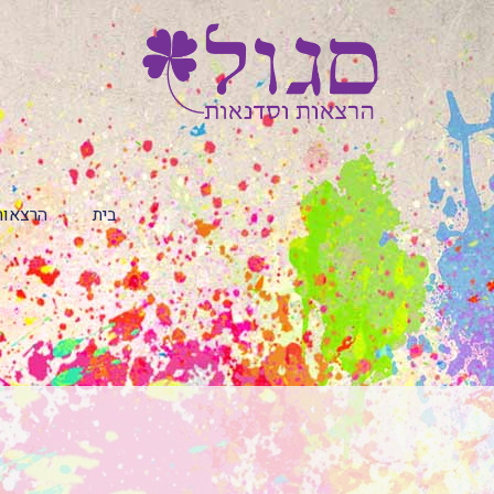
בית
הרצאות