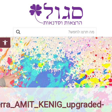
פתח סרגל
erra_AMIT_KENIG_upgraded-