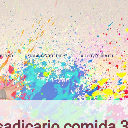
סדנאות ילדים ונוער
פיתוח מנהלים ועובדים
מאמרים
sadicario comida 