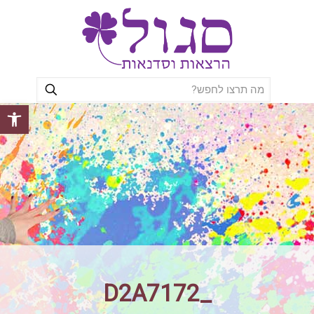
פתח סרגל
_D2A7172