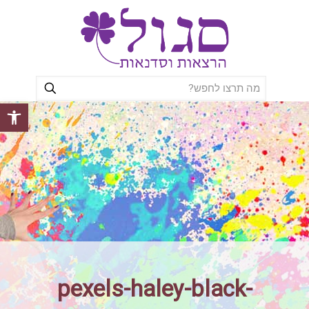
פתח סרגל
pexels-haley-black-