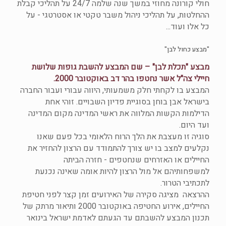
חולי קורונה מחוזי במשך שנה שלמה 24/7 על תהליכי קבלת
ההחלטות, על תהליכי ניהול משבר טקטי או אסטרטגי - על
כל אלו ועוד...
"מבצע כחול לבן"
מבצע "תכלת לבן" – שם המבצע להשבת גופות שלושת
חיילי צה"ל אשר נחטפו בהר דב באוקטובר 2000.
המבצע בו לקחתי חלק משמעותי, היווה עבורי ועבור החברה
בישראל אבן בוחן בסוגיית פדיון השבויים. זוהי אחת
הדילמות הקשות המלווה את ראשי המדינה מקום המדינה
ועד היום.
סוגיה זו מעצבת את הלך הרוח הלאומי בכל פעם שאנו
נקלעים למצב בו יש צורך להתמודד עם הרצון להחזיר את
החיילים או האזרחים שנחטפים - חזרה הביתה
למשפחותיהם אל מול הרצון להיות אומה שאינה נכנעת
לתכתיבי הטרור.
ההרצאה מציגה סקירה של האירועים זמן קצר לפני חטיפת
החיילים, אירוע החטיפה באוקטובר 2000 ותיאור מרתק של
תכנון המבצע להשבתם עד הגעתם לאדמת ישראל בינואר