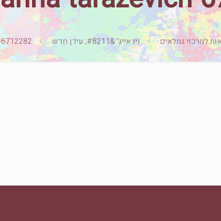
ות למרכזי גמלאים
ניו אייג' &#8211; עידן חדש
h-6712282