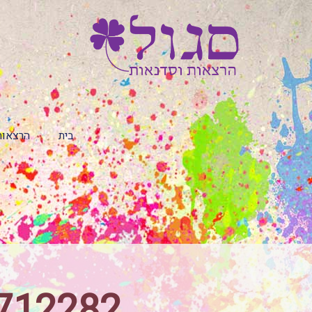
בית
הרצאות
6712282