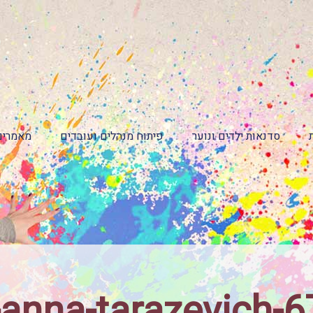
סדנאות ילדים ונוער
פיתוח מנהלים ועובדים
מאמרים
-anna-tarazevich-