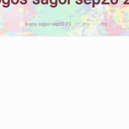
בית
בית
logos-sagol-sep20-25