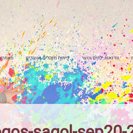
סדנאות ילדים ונוער
פיתוח מנהלים ועובדים
מאמרים
ogos-sagol-sep20-